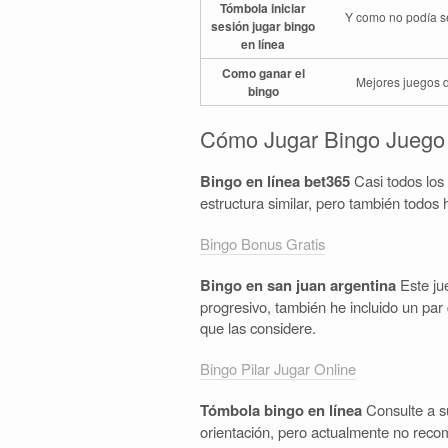
Tómbola iniciar
Y como no podía se
sesión jugar bingo
en línea
Como ganar el
Mejores juegos d
bingo
Cómo Jugar Bingo Jueg
Bingo en línea bet365
Casi todos los
estructura similar, pero también todos
Bingo Bonus Gratis
Bingo en san juan argentina
Este ju
progresivo, también he incluido un par
que las considere.
Bingo Pilar Jugar Online
Tómbola bingo en línea
Consulte a s
orientación, pero actualmente no reco