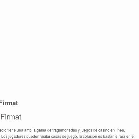
Firmat
 Firmat
o solo tiene una amplia gama de tragamonedas y juegos de casino en línea,
 Los jugadores pueden visitar casas de juego, la colusión es bastante rara en el