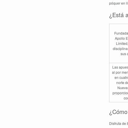
póquer en l
¿Está a
Fundada
Apollo E
Limited
disciplina
sus 
Las apues
al por men
en cuatr
norte d
Nueva 
proporcio
co
¿Cómo j
Disfruta de