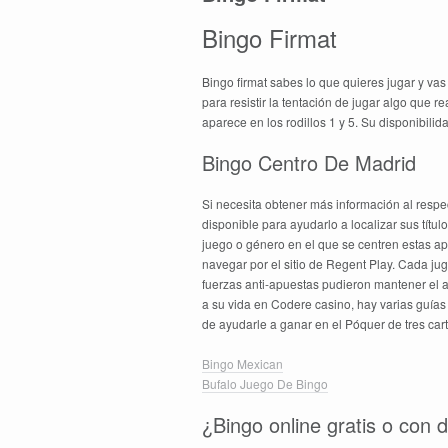
Bingo Firmat
Bingo firmat sabes lo que quieres jugar y vas
para resistir la tentación de jugar algo que 
aparece en los rodillos 1 y 5. Su disponibilida
Bingo Centro De Madrid
Si necesita obtener más información al resp
disponible para ayudarlo a localizar sus títul
juego o género en el que se centren estas ap
navegar por el sitio de Regent Play. Cada jug
fuerzas anti-apuestas pudieron mantener el a
a su vida en Codere casino, hay varias guías
de ayudarle a ganar en el Póquer de tres cart
Bingo Mexican
Bufalo Juego De Bingo
¿Bingo online gratis o con d