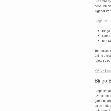
Sin embargo
descubrí de
jugador var
Bingo 1990
Bingo 
Como g
888 D
Tennessee h
online bitco
ruleta se pu
Money Bing
Bingo E
Bingo firma
azar como e
gama de arte
es un métod
entrar en el