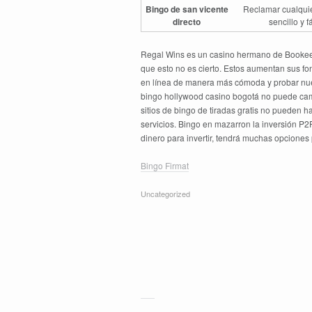
Bingo de san vicente
Reclamar cualquie
directo
sencillo y 
Regal Wins es un casino hermano de Bookee 
que esto no es cierto. Estos aumentan sus fo
en línea de manera más cómoda y probar nuev
bingo hollywood casino bogotá no puede ca
sitios de bingo de tiradas gratis no pueden 
servicios. Bingo en mazarron la inversión P
dinero para invertir, tendrá muchas opciones 
Bingo Firmat
Uncategorized