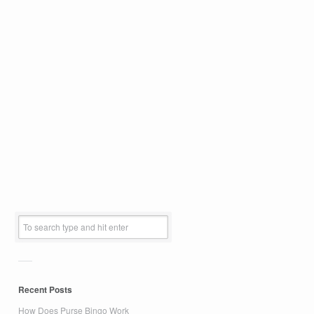
Recent Posts
How Does Purse Bingo Work