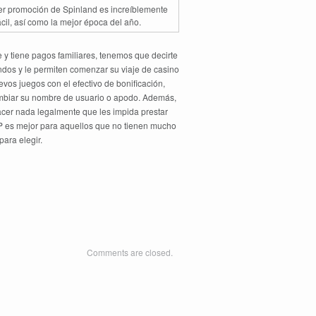
r promoción de Spinland es increíblemente
fácil, así como la mejor época del año.
y tiene pagos familiares, tenemos que decirte
ndos y le permiten comenzar su viaje de casino
os juegos con el efectivo de bonificación,
mbiar su nombre de usuario o apodo. Además,
hacer nada legalmente que les impida prestar
2P es mejor para aquellos que no tienen mucho
para elegir.
Comments are closed.