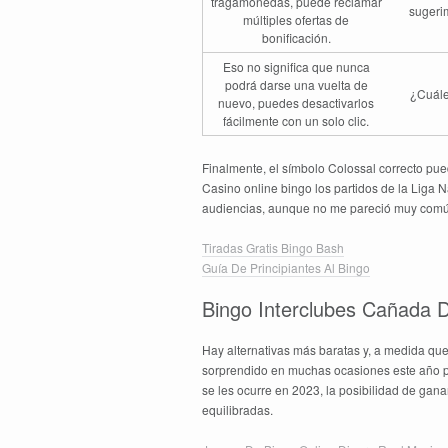
tragamonedas, puede reclamar
sugerim
múltiples ofertas de
bonificación.
Eso no significa que nunca
podrá darse una vuelta de
¿Cuále
nuevo, puedes desactivarlos
fácilmente con un solo clic.
Finalmente, el símbolo Colossal correcto pu
Casino online bingo los partidos de la Liga 
audiencias, aunque no me pareció muy comú
Tiradas Gratis Bingo Bash
Guía De Principiantes Al Bingo
Bingo Interclubes Cañada
Hay alternativas más baratas y, a medida que
sorprendido en muchas ocasiones este año p
se les ocurre en 2023, la posibilidad de gana
equilibradas.