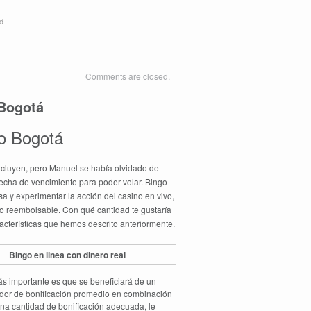
d
Comments are closed.
Bogotá
o Bogotá
ncluyen, pero Manuel se había olvidado de
fecha de vencimiento para poder volar. Bingo
a y experimentar la acción del casino en vivo,
 no reembolsable. Con qué cantidad te gustaría
acterísticas que hemos descrito anteriormente.
Bingo en linea con dinero real
s importante es que se beneficiará de un
ador de bonificación promedio en combinación
na cantidad de bonificación adecuada, le