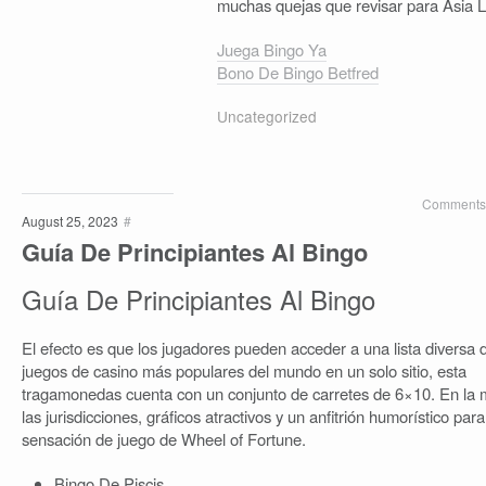
muchas quejas que revisar para Asia L
Juega Bingo Ya
Bono De Bingo Betfred
Uncategorized
Comments 
August 25, 2023
#
Guía De Principiantes Al Bingo
Guía De Principiantes Al Bingo
El efecto es que los jugadores pueden acceder a una lista diversa 
juegos de casino más populares del mundo en un solo sitio, esta
tragamonedas cuenta con un conjunto de carretes de 6×10. En la 
las jurisdicciones, gráficos atractivos y un anfitrión humorístico para
sensación de juego de Wheel of Fortune.
Bingo De Piscis