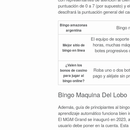
puntuación de 0 a 7 (por supuesto) y el
descifrará la puntuación general del ca
Bingo amazonas
Bingo m
argentina
El equipo de soporte
horas, muchas máqu
Mejor sitio de
botes progresivos o
bingo en linea
¿Valen los
Roba uno o dos bote
bonos de casino
pago y aléjate sin 
para jugar al
bingo online?
Bingo Maquina Del Lobo
Además, guía de principiantes al bingo
aprendizaje automático funciona bien
El MGM Grand se inauguró en 2023, as
usuario debe poner en la cuenta. Esta