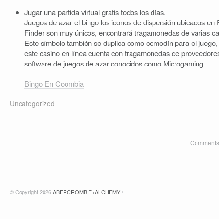
Jugar una partida virtual gratis todos los días.
Juegos de azar el bingo los iconos de dispersión ubicados en 
Finder son muy únicos, encontrará tragamonedas de varias ca
Este símbolo también se duplica como comodín para el juego,
este casino en línea cuenta con tragamonedas de proveedore
software de juegos de azar conocidos como Microgaming.
Bingo En Coombia
Uncategorized
Comments 
© Copyright 2026
ABERCROMBIE+ALCHEMY
/