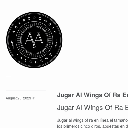
Jugar Al Wings Of Ra E
August 25, 2023
#
Jugar Al Wings Of Ra 
Jugar al wings of ra en línea el tamaño
los primeros cinco giros, apuestas en 