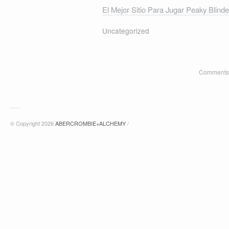
El Mejor Sitio Para Jugar Peaky Blinde
Uncategorized
Comments 
© Copyright 2026
ABERCROMBIE+ALCHEMY
/